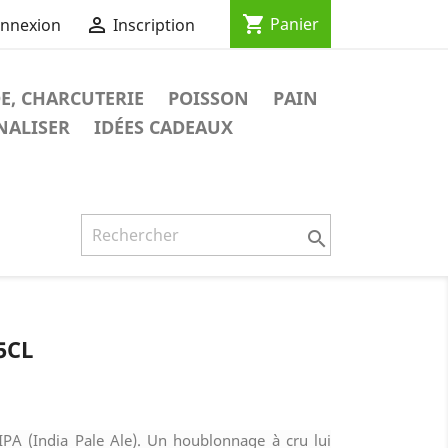
shopping_cart

Panier
nnexion
Inscription
E, CHARCUTERIE
POISSON
PAIN
NALISER
IDÉES CADEAUX

5CL
IPA (India Pale Ale). Un houblonnage à cru lui