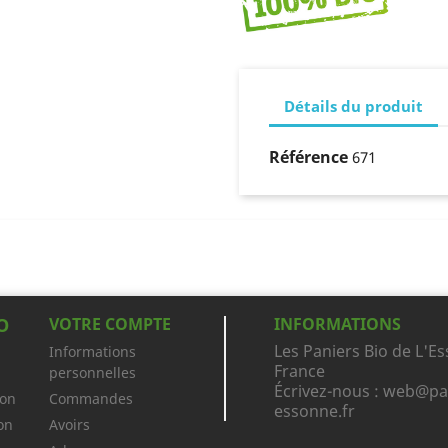
Détails du produit
Référence
671
O
VOTRE COMPTE
INFORMATIONS
Les Paniers Bio de L'E
Informations
France
personnelles
Écrivez-nous :
web@pan
ion
Commandes
essonne.fr
on
Avoirs