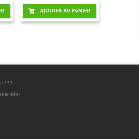
ER
AJOUTER AU PANIER

ssonne
ier-bio-