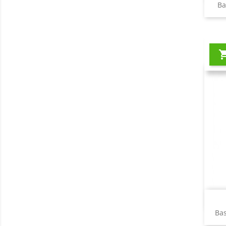
Ba
Ba