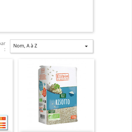
par
Nom, A à Z

: