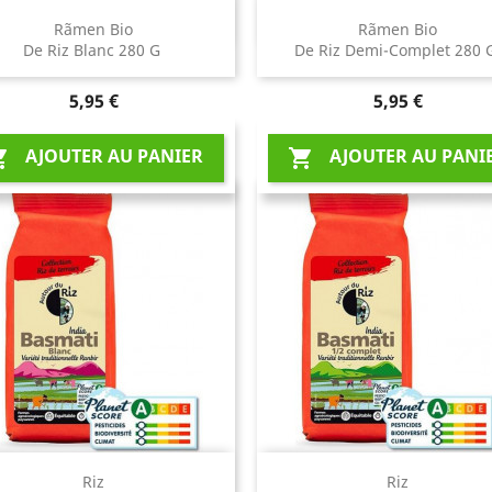
Aperçu rapide
Aperçu rapide


Rãmen Bio
Rãmen Bio
De Riz Blanc 280 G
De Riz Demi-Complet 280
Prix
Prix
5,95 €
5,95 €
AJOUTER AU PANIER
AJOUTER AU PANI


Aperçu rapide
Aperçu rapide


Riz
Riz