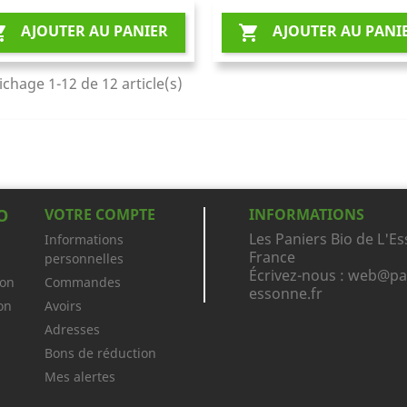
AJOUTER AU PANIER
AJOUTER AU PANI


ichage 1-12 de 12 article(s)
O
VOTRE COMPTE
INFORMATIONS
Les Paniers Bio de L'E
Informations
France
personnelles
Écrivez-nous :
web@pan
ion
Commandes
essonne.fr
on
Avoirs
Adresses
Bons de réduction
Mes alertes