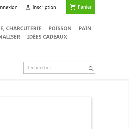
shopping_cart

Panier
nnexion
Inscription
E, CHARCUTERIE
POISSON
PAIN
NALISER
IDÉES CADEAUX
