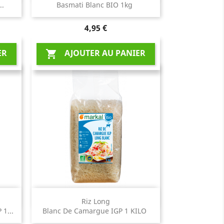
..
Basmati Blanc BIO 1kg
Prix
4,95 €
ER
AJOUTER AU PANIER

Aperçu rapide

Riz Long
 1...
Blanc De Camargue IGP 1 KILO