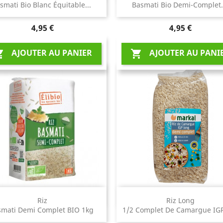
smati Bio Blanc Équitable...
Basmati Bio Demi-Complet.
Prix
Prix
4,95 €
4,95 €
AJOUTER AU PANIER
AJOUTER AU PANI


Aperçu rapide
Aperçu rapide


Riz
Riz Long
smati Demi Complet BIO 1kg
1/2 Complet De Camargue IGP