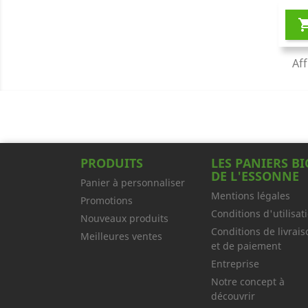
Aff
PRODUITS
LES PANIERS BI
DE L'ESSONNE
Panier à personnaliser
Mentions légales
Promotions
Conditions d'utilisat
Nouveaux produits
Conditions de livrais
Meilleures ventes
et de paiement
Entreprise
Notre concept à
découvrir