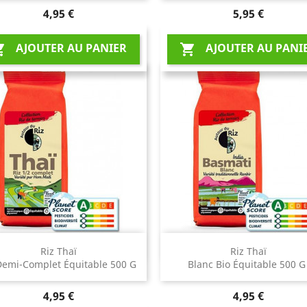
Prix
Prix
4,95 €
5,95 €
AJOUTER AU PANIER
AJOUTER AU PANI


Aperçu rapide
Aperçu rapide


Riz Thaï
Riz Thaï
Demi-Complet Équitable 500 G
Blanc Bio Équitable 500 
Prix
Prix
4,95 €
4,95 €