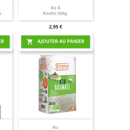
Aperçu rapide

Riz À
 G
Risotto 500g
Prix
2,95 €
ER
AJOUTER AU PANIER

Aperçu rapide

Riz