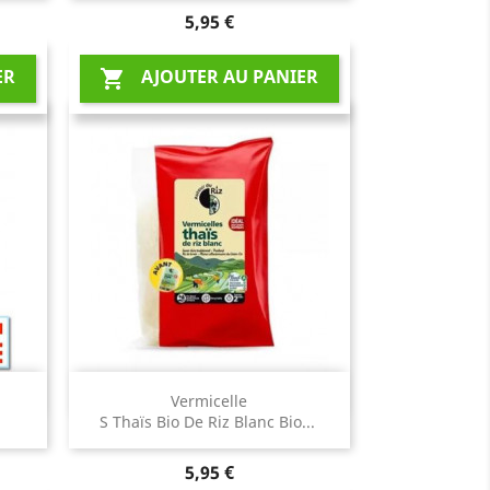
Prix
5,95 €
ER
AJOUTER AU PANIER

Aperçu rapide

Vermicelle
G
S Thaïs Bio De Riz Blanc Bio...
Prix
5,95 €