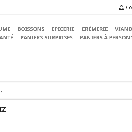

Co
UME
BOISSONS
EPICERIE
CRÉMERIE
VIAND
ANTÉ
PANIERS SURPRISES
PANIERS À PERSON
iz
IZ